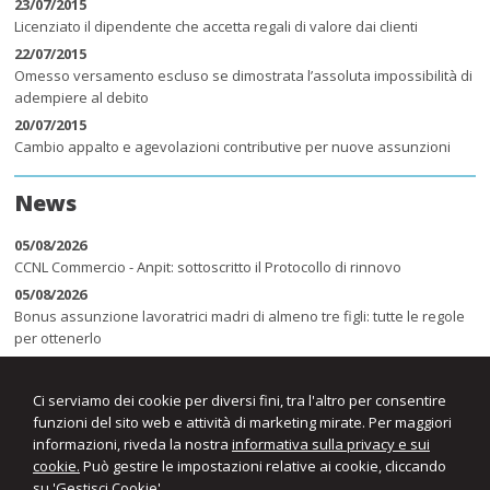
23/07/2015
Licenziato il dipendente che accetta regali di valore dai clienti
22/07/2015
Omesso versamento escluso se dimostrata l’assoluta impossibilità di
adempiere al debito
20/07/2015
Cambio appalto e agevolazioni contributive per nuove assunzioni
News
05/08/2026
CCNL Commercio - Anpit: sottoscritto il Protocollo di rinnovo
05/08/2026
Bonus assunzione lavoratrici madri di almeno tre figli: tutte le regole
per ottenerlo
05/08/2026
Collaborazioni etero-organizzate: la stretta della Cassazione sulla
Ci serviamo dei cookie per diversi fini, tra l'altro per consentire
deroga al lavoro subordinato
funzioni del sito web e attività di marketing mirate. Per maggiori
informazioni, riveda la nostra
informativa sulla privacy e sui
cookie.
Può gestire le impostazioni relative ai cookie, cliccando
su 'Gestisci Cookie'