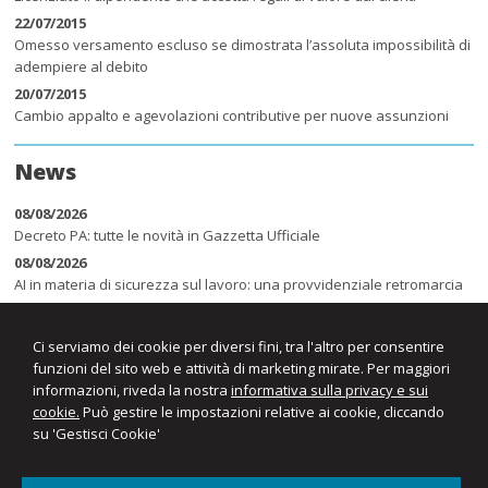
22/07/2015
Omesso versamento escluso se dimostrata l’assoluta impossibilità di
adempiere al debito
20/07/2015
Cambio appalto e agevolazioni contributive per nuove assunzioni
News
08/08/2026
Decreto PA: tutte le novità in Gazzetta Ufficiale
08/08/2026
AI in materia di sicurezza sul lavoro: una provvidenziale retromarcia
08/08/2026
Congedo parentale tra ferie e festività: regole ed esempi per il
Ci serviamo dei cookie per diversi fini, tra l'altro per consentire
computo dei giorni
funzioni del sito web e attività di marketing mirate. Per maggiori
informazioni, riveda la nostra
informativa sulla privacy e sui
cookie.
Può gestire le impostazioni relative ai cookie, cliccando
su 'Gestisci Cookie'