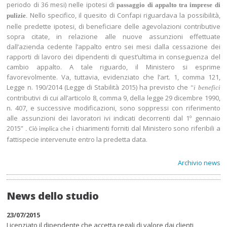
periodo di 36 mesi) nelle ipotesi di
passaggio di appalto tra imprese di
Nello specifico, il quesito di Confapi riguardava la possibilità,
pulizie
.
nelle predette ipotesi, di beneficiare delle agevolazioni contributive
sopra citate, in relazione alle nuove assunzioni effettuate
dall’azienda cedente l’appalto entro sei mesi dalla cessazione dei
rapporti di lavoro dei dipendenti di quest’ultima in conseguenza del
cambio appalto. A tale riguardo, il Ministero si esprime
favorevolmente. Va, tuttavia, evidenziato che l’art. 1, comma 121,
Legge n. 190/2014 (Legge di Stabilità 2015) ha previsto che
“i benefici
contributivi di cui all’articolo 8, comma 9, della legge 29 dicembre 1990,
n. 407, e successive modificazioni, sono soppressi con riferimento
alle assunzioni dei lavoratori ivi indicati decorrenti dal 1º gennaio
2015”
chiarimenti forniti dal Ministero sono riferibili a
. Ciò implica che i
fattispecie intervenute entro la predetta data.
Archivio news
News dello studio
23/07/2015
Licenziato il dipendente che accetta regali di valore dai clienti